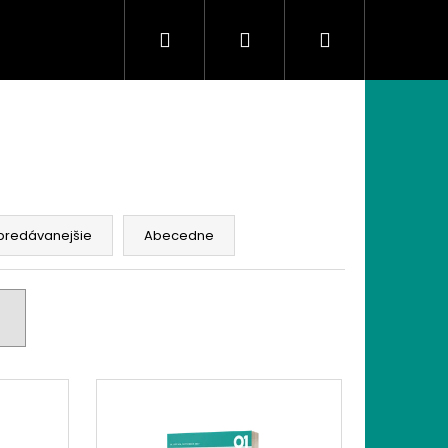
Hľadať
Prihlásenie
Nákupný
košík
predávanejšie
Abecedne