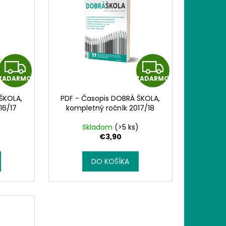
Z
Z
ZADARMO
ZADARMO
A
A
ŠKOLA,
PDF - Časopis DOBRÁ ŠKOLA,
D
D
16/17
kompletný ročník 2017/18
A
A
)
Skladom
(>5 ks)
€3,90
R
R
DO KOŠÍKA
M
M
O
O