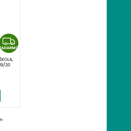
Z
ZADARMO
A
ŠKOLA,
D
19/20
A
)
R
M
O
om