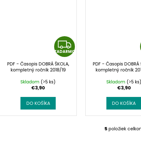
Z
ZADARMO
A
PDF - Časopis DOBRÁ ŠKOLA,
PDF - Časopis DOBRÁ 
D
kompletný ročník 2018/19
kompletný ročník 20
A
Skladom
(>5 ks)
Skladom
(>5 ks
€3,90
€3,90
R
DO KOŠÍKA
DO KOŠÍKA
M
O
5
položiek celk
O
v