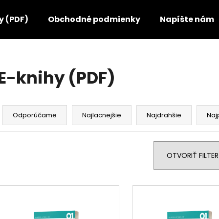
y (PDF)
Obchodné podmienky
Napíšte nám
Čo potrebujete nájsť?
E-knihy (PDF)
HĽADAŤ
R
a
Odporúčame
Najlacnejšie
Najdrahšie
Naj
d
Odporúčame
e
n
OTVORIŤ FILTER
i
e
V
p
ý
r
p
o