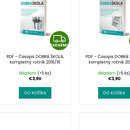
i
d
s
u
p
k
r
t
o
o
Z
d
v
u
ZADARMO
A
k
PDF - Časopis DOBRÁ ŠKOLA,
PDF - Časopis DOBRÁ 
D
t
kompletný ročník 2015/16
kompletný ročník 20
o
A
Skladom
(>5 ks)
Skladom
(>5 ks
v
€3,90
€3,90
R
DO KOŠÍKA
DO KOŠÍKA
M
O